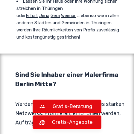
Lassen Sie Ihr Haus oder Ihre Wohnung sicher
streichen in Thüringen
oder
Erfurt
Jena
Gera
Weimar
... ebenso wie in allen
anderen Städten und Gemeinden in Thüringen
werden Ihre Räumlichkeiten von Profis zuverlässig
und kostengünstig gestrichen!
Sind Sie Inhaber einer Malerfirma
Berlin Mitte?
Werden Sie jetzt kostenlos Teil eines starken
Gratis-Beratung
Netzwerks. Profitieren, empfohlen werden,
Gratis-Angebote
Aufträge erhalten...