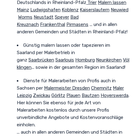
Deutschlands in Rheinland-Pfalz
Trier
Malern lassen
Mainz
Ludwigshafen
Koblenz
Kaiserslautern
Neuwied
Worms
Neustadt
Speyer
Bad
Kreuznach
Frankenthal
Pirmasens
... und in allen
anderen Gemeinden und Städten in Rheinland-Pfalz!
Günstig malern lassen oder tapezieren im
Saarland
per Malerbetrieb in
ganz
Saarbrücken
Saarlouis
Homburg
Neunkirchen
Völ
klingen
... sowie in der gesamten Region im Saarland!
Dienste für Malerarbeiten von Profis auch in
Sachsen
per
Malermeister Dresden
Chemnitz
Maler
Leipzig
Zwickau
Görlitz
Plauen
Bautzen
Hoyerswerda
.
Hier können Sie ebenso für jede Art von
Malerarbeiten kostenlos durch unsere Profis
unverbindliche Angebote und Kostenvoranschläge
einholen.
... auch in allen anderen Gemeinden und Städten in