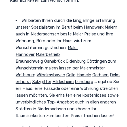
Räumlichkeiten zum Wunschtermin.
Wir bieten Ihnen durch die langjährige Erfahrung
unserer Spezialisten im Beruf beim Handwerk Malern
auch in Niedersachsen beste Maler Preise und
Ihre
Wohnung, Büro oder Ihr Haus wird zum
Wunschtermin gestrichen
:
Maler
Hannover
Malerbetrieb
Braunschweig
Osnabrück
Oldenburg
Göttingen
zum
Wunschtermin malern lassen per
Malermeister
Wolfsburg
Wilhelmshaven
Celle
Hameln
Garbsen
Delm
enhorst
Salzgitter
Hildesheim
Lüneburg
... egal ob Sie
ein Haus, eine Fassade oder eine Wohnung streichen
lassen möchten, Sie erhalten eine kostenloses sowie
unverbindliches Top-Angebot auch in allen anderen
Städten in Niedersachsen und können Ihr
Räumlichkeiten zum besten Preis streichen lassen!