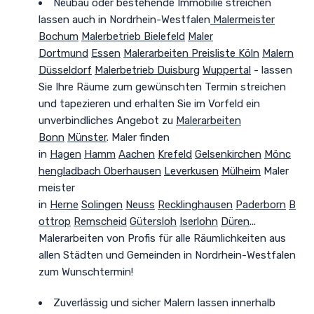
Neubau oder bestehende Immobilie streichen
lassen auch in Nordrhein-Westfalen
Malermeister
Bochum
Malerbetrieb Bielefeld
Maler
Dortmund
Essen
Malerarbeiten Preisliste Köln
Malern
Düsseldorf
Malerbetrieb Duisburg
Wuppertal
- lassen
Sie Ihre Räume zum gewünschten Termin streichen
und tapezieren und erhalten Sie im Vorfeld ein
unverbindliches Angebot zu
Malerarbeiten
Bonn
Münster
. Maler finden
in
Hagen
Hamm
Aachen
Krefeld
Gelsenkirchen
Mönc
hengladbach
Oberhausen
Leverkusen
Mülheim
Maler
meister
in
Herne
Solingen
Neuss
Recklinghausen
Paderborn
B
ottrop
Remscheid
Gütersloh
Iserlohn
Düren
...
Malerarbeiten von Profis für alle Räumlichkeiten aus
allen Städten und Gemeinden in Nordrhein-Westfalen
zum Wunschtermin!
Zuverlässig und sicher
Malern lassen innerhalb