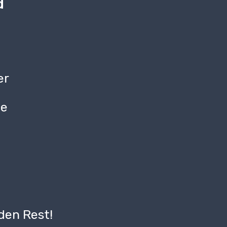
d
er
be
g
den Rest!