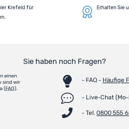
er Krefeld für
Erhalten Sie
en.
Sie haben noch Fragen?
en einen
-
FAQ -
Häufige 
 sind wir
a (
FAQ
).
-
Live-Chat
(Mo-
- Tel.
0800 555 6