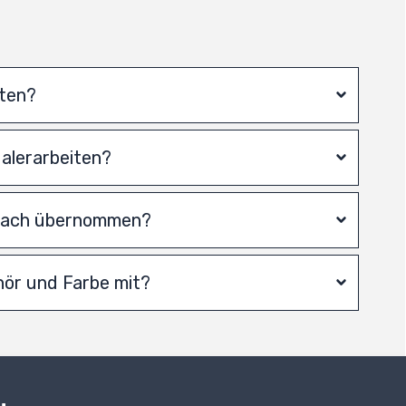
iten?
Malerarbeiten?
anach übernommen?
hör und Farbe mit?