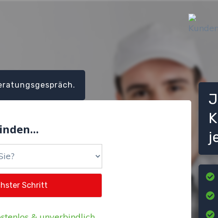
eratungsgespräch.
J
K
inden...
j
stenlos & unverbindlich