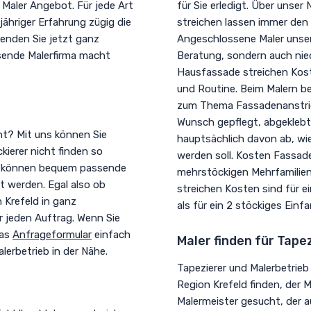
Maler Angebot. Für jede Art
für Sie erledigt. Über unser
jähriger Erfahrung zügig die
streichen lassen immer den 
Senden Sie jetzt ganz
Angeschlossene Maler unser
sende Malerfirma macht
Beratung, sondern auch nie
Hausfassade streichen Kost
und Routine. Beim Malern be
zum Thema Fassadenanstrich
Wunsch gepflegt, abgeklebt 
ht? Mit uns können Sie
hauptsächlich davon ab, wie
ierer nicht finden so
werden soll. Kosten Fassad
erk können bequem passende
mehrstöckigen Mehrfamilien
t werden. Egal also ob
streichen Kosten sind für e
n Krefeld in ganz
als für ein 2 stöckiges Einfa
 jeden Auftrag. Wenn Sie
das
Anfrageformular
einfach
Maler finden für Tape
erbetrieb in der Nähe.
Tapezierer und Malerbetrieb
Region Krefeld finden, der M
Malermeister gesucht, der 