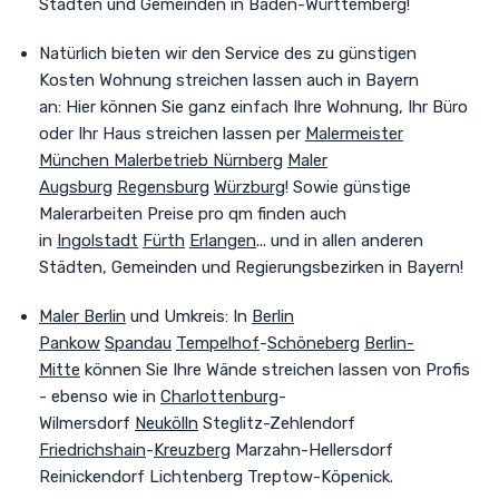
Städten und Gemeinden in Baden-Württemberg!
Natürlich bieten wir den Service des zu günstigen
Kosten Wohnung streichen lassen auch in Bayern
an:
Hier können Sie ganz einfach Ihre Wohnung, Ihr Büro
oder Ihr Haus streichen lassen per
Malermeister
München
Malerbetrieb Nürnberg
Maler
Augsburg
Regensburg
Würzburg
! Sowie günstige
Malerarbeiten Preise pro qm finden auch
in
Ingolstadt
Fürth
Erlangen
... und in allen anderen
Städten, Gemeinden und Regierungsbezirken in Bayern!
Maler Berlin
und Umkreis
:
In
Berlin
Pankow
Spandau
Tempelhof
-
Schöneberg
Berlin-
Mitte
können Sie Ihre Wände streichen lassen von Profis
- ebenso wie in
Charlottenburg
-
Wilmersdorf
Neukölln
Steglitz-Zehlendorf
Friedrichshain
-
Kreuzberg
Marzahn-Hellersdorf
Reinickendorf Lichtenberg Treptow-Köpenick.