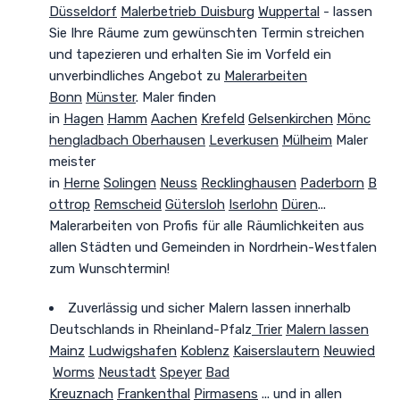
Düsseldorf
Malerbetrieb Duisburg
Wuppertal
- lassen
Sie Ihre Räume zum gewünschten Termin streichen
und tapezieren und erhalten Sie im Vorfeld ein
unverbindliches Angebot zu
Malerarbeiten
Bonn
Münster
. Maler finden
in
Hagen
Hamm
Aachen
Krefeld
Gelsenkirchen
Mönc
hengladbach
Oberhausen
Leverkusen
Mülheim
Maler
meister
in
Herne
Solingen
Neuss
Recklinghausen
Paderborn
B
ottrop
Remscheid
Gütersloh
Iserlohn
Düren
...
Malerarbeiten von Profis für alle Räumlichkeiten aus
allen Städten und Gemeinden in Nordrhein-Westfalen
zum Wunschtermin!
Zuverlässig und sicher
Malern lassen innerhalb
Deutschlands in Rheinland-Pfalz
Trier
Malern lassen
Mainz
Ludwigshafen
Koblenz
Kaiserslautern
Neuwied
Worms
Neustadt
Speyer
Bad
Kreuznach
Frankenthal
Pirmasens
... und in allen