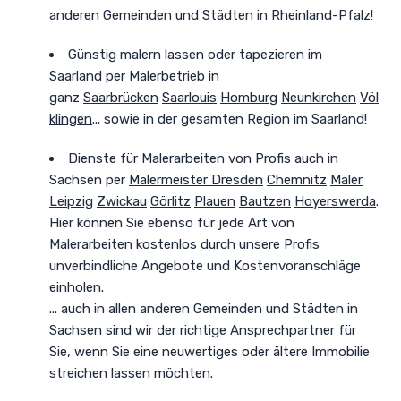
anderen Gemeinden und Städten in Rheinland-Pfalz!
Günstig malern lassen oder tapezieren im
Saarland
per Malerbetrieb in
ganz
Saarbrücken
Saarlouis
Homburg
Neunkirchen
Völ
klingen
... sowie in der gesamten Region im Saarland!
Dienste für Malerarbeiten von Profis auch in
Sachsen
per
Malermeister Dresden
Chemnitz
Maler
Leipzig
Zwickau
Görlitz
Plauen
Bautzen
Hoyerswerda
.
Hier können Sie ebenso für jede Art von
Malerarbeiten kostenlos durch unsere Profis
unverbindliche Angebote und Kostenvoranschläge
einholen.
... auch in allen anderen Gemeinden und Städten in
Sachsen sind wir der richtige Ansprechpartner für
Sie, wenn Sie eine neuwertiges oder ältere Immobilie
streichen lassen möchten.