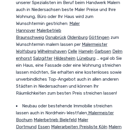
unserer Spezialisten im Beruf beim Handwerk Malern
auch in Niedersachsen beste Maler Preise und
Ihre
Wohnung, Büro oder Ihr Haus wird zum
Wunschtermin gestrichen
:
Maler
Hannover
Malerbetrieb
Braunschweig
Osnabrück
Oldenburg
Göttingen
zum
Wunschtermin malern lassen per
Malermeister
Wolfsburg
Wilhelmshaven
Celle
Hameln
Garbsen
Delm
enhorst
Salzgitter
Hildesheim
Lüneburg
... egal ob Sie
ein Haus, eine Fassade oder eine Wohnung streichen
lassen möchten, Sie erhalten eine kostenloses sowie
unverbindliches Top-Angebot auch in allen anderen
Städten in Niedersachsen und können Ihr
Räumlichkeiten zum besten Preis streichen lassen!
Neubau oder bestehende Immobilie streichen
lassen auch in Nordrhein-Westfalen
Malermeister
Bochum
Malerbetrieb Bielefeld
Maler
Dortmund
Essen
Malerarbeiten Preisliste Köln
Malern