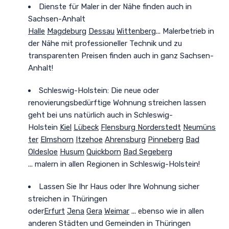
Dienste für Maler in der Nähe finden auch in
Sachsen-Anhalt
Halle
Magdeburg
Dessau
Wittenberg
... Malerbetrieb in
der Nähe mit professioneller Technik und zu
transparenten Preisen finden auch in ganz Sachsen-
Anhalt!
Schleswig-Holstein: Die neue oder
renovierungsbedürftige Wohnung streichen lassen
geht bei uns natürlich auch in Schleswig-
Holstein
Kiel
Lübeck
Flensburg
Norderstedt
Neumüns
ter
Elmshorn
Itzehoe
Ahrensburg
Pinneberg
Bad
Oldesloe
Husum
Quickborn
Bad Segeberg
... malern in allen Regionen in Schleswig-Holstein!
Lassen Sie Ihr Haus oder Ihre Wohnung sicher
streichen in Thüringen
oder
Erfurt
Jena
Gera
Weimar
... ebenso wie in allen
anderen Städten und Gemeinden in Thüringen