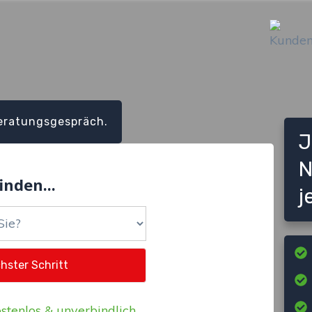
eratungsgespräch.
J
N
inden...
j
stenlos & unverbindlich