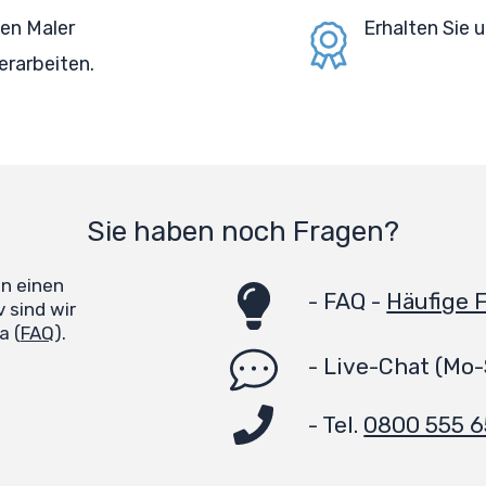
en Maler
Erhalten Sie
erarbeiten.
Sie haben noch Fragen?
en einen
-
FAQ -
Häufige 
 sind wir
a (
FAQ
).
-
Live-Chat
(Mo-
- Tel.
0800 555 6