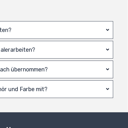
iten?
Malerarbeiten?
anach übernommen?
hör und Farbe mit?