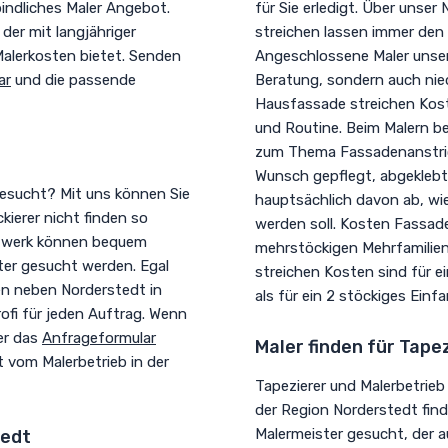
indliches Maler Angebot.
für Sie erledigt. Über unser
 der mit langjähriger
streichen lassen immer den 
Malerkosten bietet. Senden
Angeschlossene Maler unser
ar
und die passende
Beratung, sondern auch nie
Hausfassade streichen Kost
und Routine. Beim Malern be
zum Thema Fassadenanstrich
Wunsch gepflegt, abgeklebt 
gesucht? Mit uns können Sie
hauptsächlich davon ab, wie
ierer nicht finden so
werden soll. Kosten Fassad
etzwerk können bequem
mehrstöckigen Mehrfamilien
ter gesucht werden. Egal
streichen Kosten sind für e
ben neben Norderstedt in
als für ein 2 stöckiges Einfa
fi für jeden Auftrag. Wenn
ber das
Anfrageformular
Maler finden für Tape
 vom Malerbetrieb in der
Tapezierer und Malerbetrie
der Region Norderstedt finde
Malermeister gesucht, der 
tedt