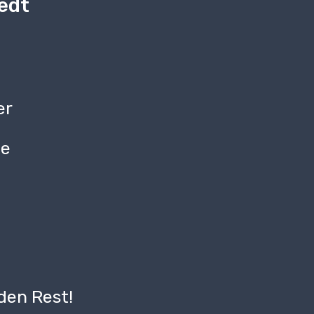
edt
er
be
g
den Rest!