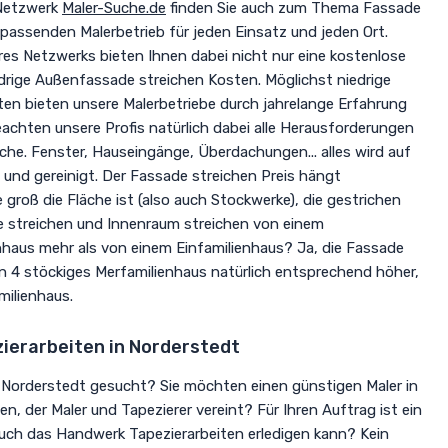
 Netzwerk
Maler-Suche.de
finden Sie auch zum Thema Fassade
passenden Malerbetrieb für jeden Einsatz und jeden Ort.
es Netzwerks bieten Ihnen dabei nicht nur eine kostenlose
drige Außenfassade streichen Kosten. Möglichst niedrige
en bieten unsere Malerbetriebe durch jahrelange Erfahrung
achten unsere Profis natürlich dabei alle Herausforderungen
e. Fenster, Hauseingänge, Überdachungen... alles wird auf
und gereinigt. Der Fassade streichen Preis hängt
 groß die Fläche ist (also auch Stockwerke), die gestrichen
e streichen und Innenraum streichen von einem
haus mehr als von einem Einfamilienhaus? Ja, die Fassade
in 4 stöckiges Merfamilienhaus natürlich entsprechend höher,
milienhaus.
zierarbeiten in Norderstedt
b Norderstedt gesucht? Sie möchten einen günstigen Maler in
n, der Maler und Tapezierer vereint? Für Ihren Auftrag ist ein
auch das Handwerk Tapezierarbeiten erledigen kann? Kein