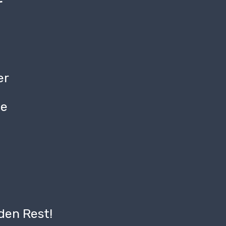
r
er
be
g
den Rest!