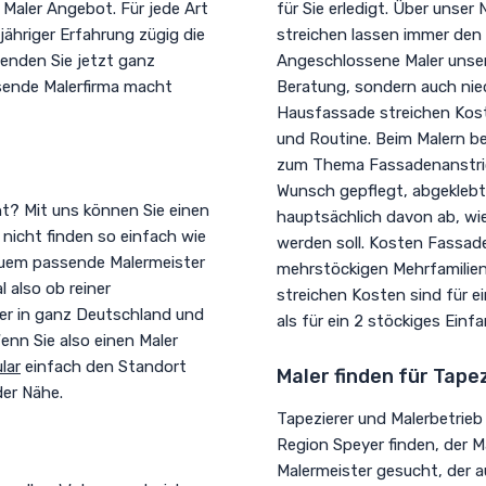
Maler Angebot. Für jede Art
für Sie erledigt. Über unser
jähriger Erfahrung zügig die
streichen lassen immer den 
Senden Sie jetzt ganz
Angeschlossene Maler unser
sende Malerfirma macht
Beratung, sondern auch nie
Hausfassade streichen Kost
und Routine. Beim Malern be
zum Thema Fassadenanstrich
Wunsch gepflegt, abgeklebt 
ht? Mit uns können Sie einen
hauptsächlich davon ab, wie
nicht finden so einfach wie
werden soll. Kosten Fassad
quem passende Malermeister
mehrstöckigen Mehrfamilien
 also ob reiner
streichen Kosten sind für e
yer in ganz Deutschland und
als für ein 2 stöckiges Einfa
enn Sie also einen Maler
lar
einfach den Standort
Maler finden für Tape
der Nähe.
Tapezierer und Malerbetrieb
Region Speyer finden, der Ma
Malermeister gesucht, der 