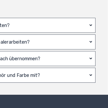
iten?
Malerarbeiten?
anach übernommen?
hör und Farbe mit?