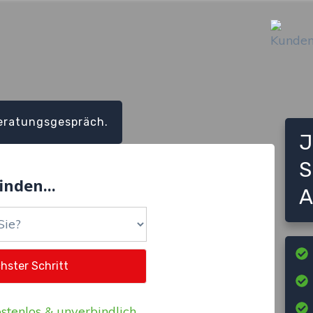
eratungsgespräch.
J
S
inden...
A
stenlos & unverbindlich