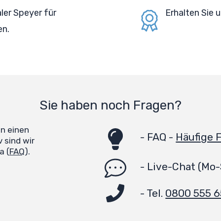
ler Speyer für
Erhalten Sie
en.
Sie haben noch Fragen?
en einen
-
FAQ -
Häufige 
 sind wir
a (
FAQ
).
-
Live-Chat
(Mo-
- Tel.
0800 555 6