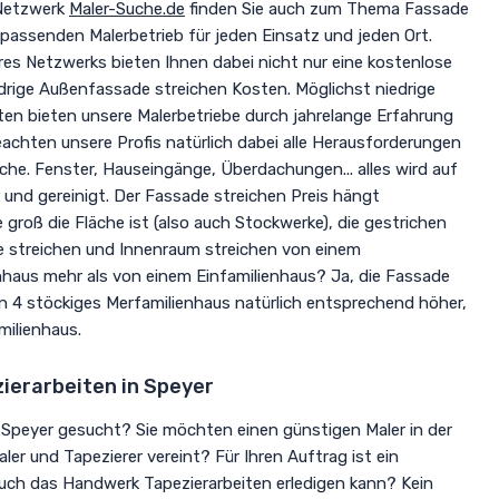
 Netzwerk
Maler-Suche.de
finden Sie auch zum Thema Fassade
passenden Malerbetrieb für jeden Einsatz und jeden Ort.
es Netzwerks bieten Ihnen dabei nicht nur eine kostenlose
drige Außenfassade streichen Kosten. Möglichst niedrige
en bieten unsere Malerbetriebe durch jahrelange Erfahrung
achten unsere Profis natürlich dabei alle Herausforderungen
e. Fenster, Hauseingänge, Überdachungen... alles wird auf
und gereinigt. Der Fassade streichen Preis hängt
 groß die Fläche ist (also auch Stockwerke), die gestrichen
e streichen und Innenraum streichen von einem
haus mehr als von einem Einfamilienhaus? Ja, die Fassade
in 4 stöckiges Merfamilienhaus natürlich entsprechend höher,
milienhaus.
zierarbeiten in Speyer
 Speyer gesucht? Sie möchten einen günstigen Maler in der
ler und Tapezierer vereint? Für Ihren Auftrag ist ein
auch das Handwerk Tapezierarbeiten erledigen kann? Kein